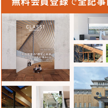
さ・寒さ・紫外線の侵入を防ぐとともに、冷暖房の涼しさ・
ます。今設計しているプロジェクトでは、障子紙のようなや
で、内窓のように簡単に取り付けられるものを探していまし
も何度か見たことがあり、以前から気になっていたこともあ
ンを採用しました。
セイキ総業株式会社
〒359-0021
埼玉県所沢市東所沢5-10-3
TEL：
04-2951-7221
FAX：04-2951-7220
MAIL：
ssinfo@seiki.gr.jp
www.seiki.gr.jp/