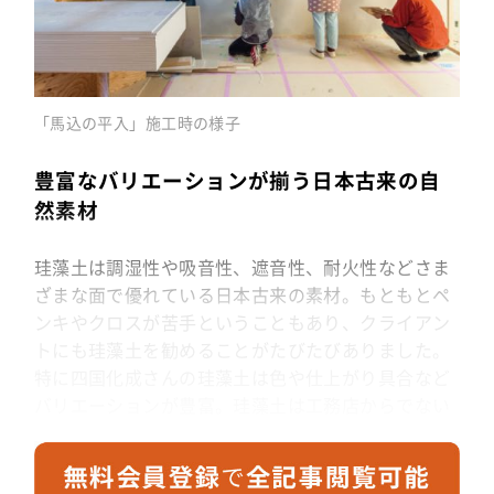
「馬込の平入」施工時の様子
豊富なバリエーションが揃う日本古来の自
然素材
珪藻土は調湿性や吸音性、遮音性、耐火性などさま
ざまな面で優れている日本古来の素材。もともとペ
ンキやクロスが苦手ということもあり、クライアン
トにも珪藻土を勧めることがたびたびありました。
特に四国化成さんの珪藻土は色や仕上がり具合など
バリエーションが豊富。珪藻土は工務店からでない
と発注できないものが多いなか、四国化成さんの製
品はインターネットでも手に入れることができるの
で、DIY向けの建材でもあると思います。私が設計