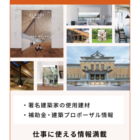
したものでは、「馬込の平入」や「高岡のゲストハ
ウス」、「ピアノ室のある長屋」で使っています
が、クロスとは全く違う表情のある仕上がりになり
ました。
四国化成工業株式会社
〒763-8504
香川県丸亀市土器町東8丁目537番地1
TEL：
0120-212-459
kenzai.shikoku.co.jp/