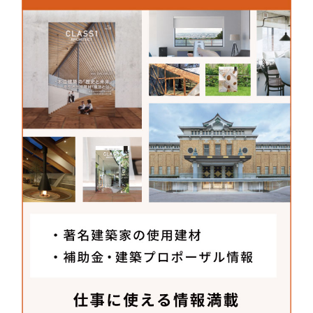
っています。「多少の反りや曲がりも建物の魅力」
と感じてくださるお施主さんであれば、ぜひおすす
めしたい建材です。
野地木材工業株式会社
〒519-4324
三重県熊野市井戸町4185-18
TEL：
0597-85-2485
FAX：0597-85-4056
MAIL：
sales@nozimoku.co.jp
www.nozimoku.co.jp/