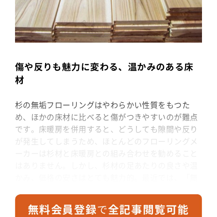
傷や反りも魅力に変わる、温かみのある床
材
杉の無垢フローリングはやわらかい性質をもつた
め、ほかの床材に比べると傷がつきやすいのが難点
です。床暖房を併用すると、どうしても隙間や反り
が発生してしまうため、ほとんどのフローリングメ
ーカーは杉材と床暖房との組み合わせを勧めること
はありません。しかし、杉材の足あたりの良さや温
かみ、価格の安さはとても魅力的。最近では、「無
垢材なら少々反っても大丈夫」と積極的に使うお施
主さんも増えています。野地木材さんは工務店から
紹介してもらったのですが、品質も高く安心して使