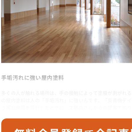
手垢汚れに強い屋内塗料
多くの人が触れる場所は、手の接触によって塗膜が剥がれる
の屋内塗料は人の「手垢汚れ」に強いんです。「東青梅デイ
う福祉施設を設計したときに、工務店さんからの提案で知り
にも使用可能で、建物内部のドア枠や手すり、取っ手などに
色も可能で、塗ってみると「ノータック」という名前のとお
なく、とても良い質感でした。評判通り、10年以上経って