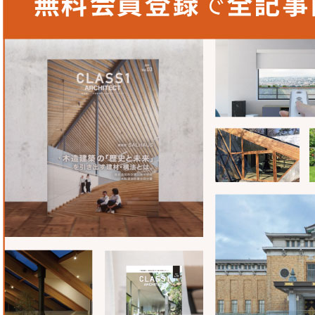
のはすごいですね。特に公共施設や福祉施設など、人の手が
塗料を使いたいと思っています。
日本ペイント株式会社
〒140-8677
東京都品川区南品川4-7-16
TEL：
03-3740-1488
FAX：03-3740-1255
MAIL：
perfectemo@nipponpaint.jp
WEB：
https://www.nipponpaint.co.jp/