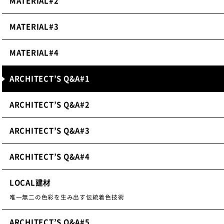
MATERIAL#2
MATERIAL#3
MATERIAL#4
ARCHITECT’S Q&A#1
ARCHITECT’S Q&A#2
ARCHITECT’S Q&A#3
ARCHITECT’S Q&A#4
LOCAL建材
唯一無二の色彩を生み出す伝統着色技術
ARCHITECT’S Q&A#5