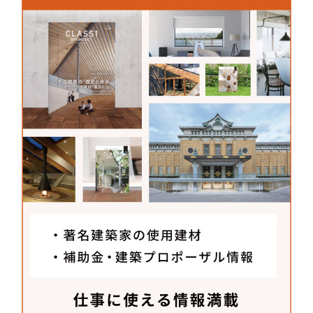
なかでも國岡さんは気心知れて設計者以上の目線で
細部の美しさを追求してくださる監督さんですの
で、無事担当していただけることになって助かりま
した。
─「京都みなみ会館」の現場で印象深かっ
たことは？
納期や費用、安全性の問題などから、どうしてもあ
らゆることを「抑える」立場に立つのが現場監督だ
と思います。これは、大きなプロジェクトになれば
なるほど意識せざるを得ないことだと思います。
しかし國岡さんは、仕上がりの1か月前という段階
でも、「これはどうしますか？それなら、こうした
ほうがいいですね」などと積極的に提案してくださ