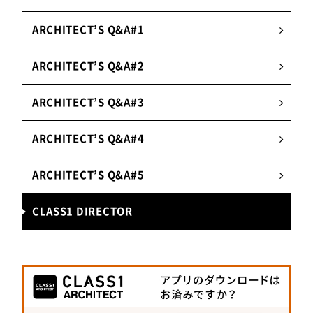
國岡さんにも
ARCHITECT’S Q&A#1
お話を伺いました。
ARCHITECT’S Q&A#2
─「京都みなみ会館」の現場を担当された
当時のエピソードを教えてください。
ARCHITECT’S Q&A#3
まず、島田さんから本案件のご連絡を頂いた時「あ
ARCHITECT’S Q&A#4
の京都みなみ会館ですか？」と聞き返したことをよ
く覚えています。これまで様々な案件に携わらせて
ARCHITECT’S Q&A#5
頂き、ビルのリノベーションの経験はありました
が、“あの京都みなみ会館”を担当することになった
CLASS1 DIRECTOR
のは驚きました。
また、既存部の解体工事が終わったスケルトンの大
空間の真ん中で、「オレ映画館やるんやなぁ」と武
者震いしたこともよく覚えています。