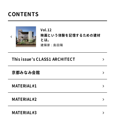
建築家 島田陽氏
CONTENTS
─ 島田さんから國岡さんへメッセージをお
願いします。
Vol.12
いつも厳しい予算の仕事ばかりで申し訳ありません
映画という体験を記憶するための建材
とは。
(笑)。そんな中でも諦めず、図面の意図を超えて更
建築家 : 島田陽
に良くなるよう、我々も驚くような提案をし続けて
くださる國岡さんのポジティブな姿勢にいつも学
This issue’s CLASS1 ARCHITECT
び、励まされております。
京都みなみ会館
我々の仕事は、予算や要望にもまれて妥協しつつ
も、それを工夫の連続でより良いものに洗練させて
MATERIAL#1
いくことなのですが、國岡さんとともに進めるのは
心強いです。今後ともどうぞよろしくお願いしま
MATERIAL#2
す。
MATERIAL#3