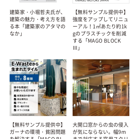
建築家・小堀哲夫氏が、
【無料サンプル提供中】
建築の魅力・考え方を語
強度をアップしてリニュ
る本「建築家のアタマの
ーアル！1㎡あたり約1k
なか」
gのプラスチックを削減
する「MAGO BLOCK
Ⅲ」
【無料サンプル提供中】
大開口窓からの虫の侵入
ガーナの環境・貧困問題
が気にならない。幅9m
を解決する「MAGO BL
まで対応する窓用スクリ