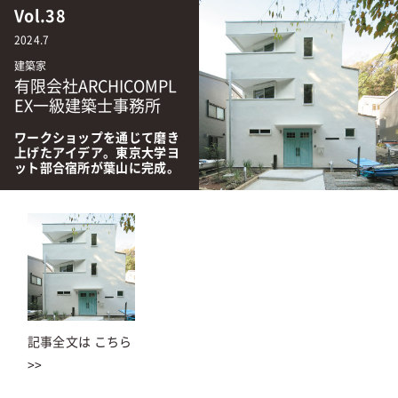
Vol.38
2024.7
建築家
有限会社ARCHICOMPL
EX一級建築士事務所
ワークショップを通じて磨き
上げたアイデア。東京大学ヨ
ット部合宿所が葉山に完成。
記事全文は こちら
>>