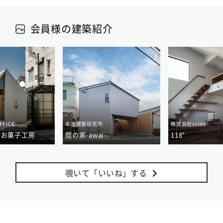
会員様の建築紹介
FFICE
永冶建築研究所
株式会社sside
のお菓子工房
間の家-awai-
118°
覗いて「いいね」する