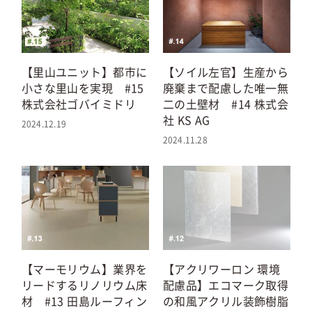
【ソイル左官】生産から
【里山ユニット】都市に
廃棄まで配慮した唯一無
小さな里山を実現 #15
二の土壁材 #14 株式会
株式会社ゴバイミドリ
社 KS AG
2024.12.19
2024.11.28
【アクリワーロン 環境
【マーモリウム】業界を
配慮品】エコマーク取得
リードするリノリウム床
の和風アクリル装飾樹脂
材 #13 田島ルーフィン