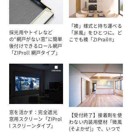
「襖」様式と持ち運べる
採光用やトイレなど
「屏風」をひとつに。ど
の“網戸がない窓”に簡単
こでも襖「ZIPrail®」
後付けできるロール網戸
「ZIProll 網戸タイプ」
窓を活かす：完全遮光
【受付終了】接着剤を使
窓用スクリーン「ZIProl
わない内装用壁材「微風
l スクリーンタイプ」
(そよかぜ)」で、いつで